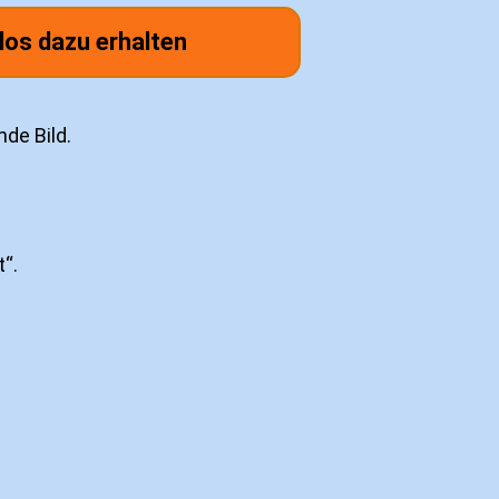
los dazu erhalten
de Bild.
“.