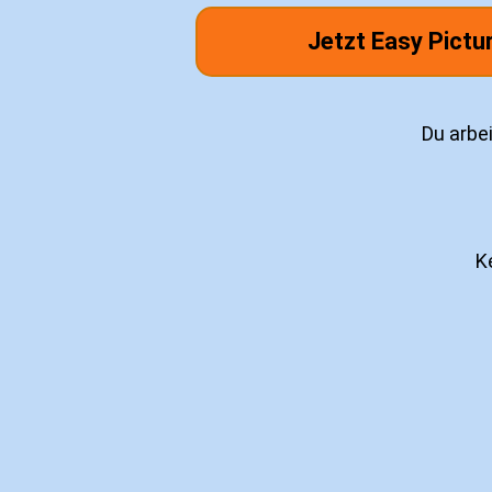
Jetzt Easy Pictu
Du arbe
K