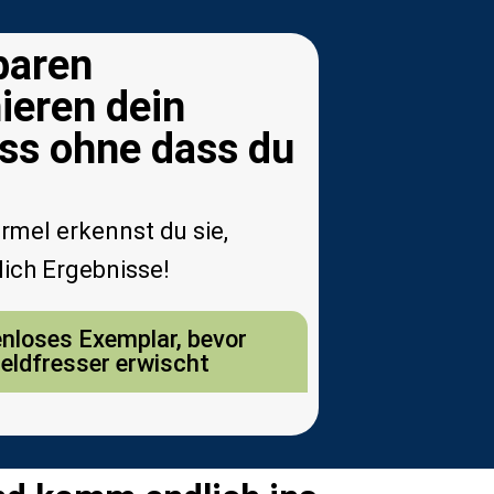
baren
ieren dein
ess ohne dass du
rmel erkennst du sie,
lich Ergebnisse!
tenloses Exemplar, bevor
eldfresser erwischt